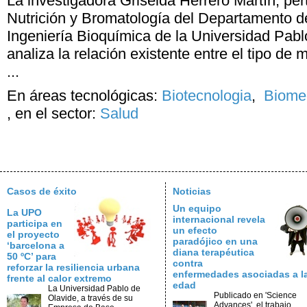
La investigadora Griselda Herrero Martín, per
Nutrición y Bromatología del Departamento d
Ingeniería Bioquímica de la Universidad Pabl
analiza la relación existente entre el tipo de m
...
En áreas tecnológicas:
Biotecnologia
,
Biomed
,
en el sector:
Salud
Casos de éxito
Noticias
Un equipo
La UPO
internacional revela
participa en
un efecto
el proyecto
paradójico en una
‘barcelona a
diana terapéutica
50 ºC’ para
contra
reforzar la resiliencia urbana
enfermedades asociadas a l
frente al calor extremo
edad
La Universidad Pablo de
Publicado en 'Science
Olavide, a través de su
Advances', el trabajo