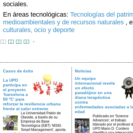
sociales.
En áreas tecnológicas:
Tecnologías del patri
medioambientales y de recursos naturales
,
e
culturales, ocio y deporte
1
2
3
4
>
Casos de éxito
Noticias
Un equipo
La UPO
internacional revela
participa en
un efecto
el proyecto
paradójico en una
‘barcelona a
diana terapéutica
50 ºC’ para
contra
reforzar la resiliencia urbana
enfermedades asociadas a l
frente al calor extremo
edad
La Universidad Pablo de
Publicado en 'Science
Olavide, a través de su
Advances', el trabajo
Empresa de Base
liderado por el profesor d
Tecnológica (EBT) ‘MSIG
UPO Mario D. Cordero
Smart Management’, aporta
identifica una interacción