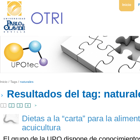
Inicio
Inicio
/
Tags
/
naturales
Resultados del tag: natural
1
2
3
4
>
Dietas a la “carta” para la alimen
acuicultura
El grupo de la UPO dispone de conocimiento