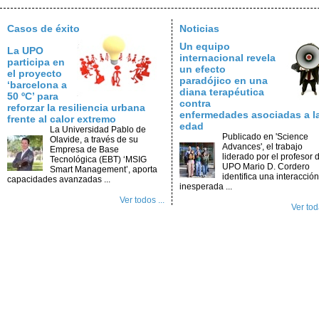
Casos de éxito
Noticias
Un equipo
La UPO
internacional revela
participa en
un efecto
el proyecto
paradójico en una
‘barcelona a
diana terapéutica
50 ºC’ para
contra
reforzar la resiliencia urbana
enfermedades asociadas a l
frente al calor extremo
edad
La Universidad Pablo de
Publicado en 'Science
Olavide, a través de su
Advances', el trabajo
Empresa de Base
liderado por el profesor d
Tecnológica (EBT) ‘MSIG
UPO Mario D. Cordero
Smart Management’, aporta
identifica una interacción
capacidades avanzadas ...
inesperada ...
Ver todos ...
Ver toda