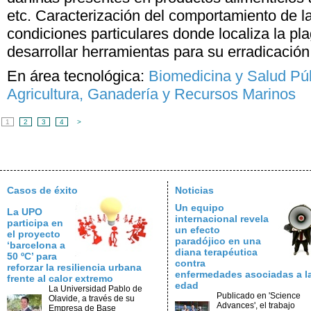
etc. Caracterización del comportamiento de l
condiciones particulares donde localiza la pl
desarrollar herramientas para su erradicación
En área tecnológica:
Biomedicina y Salud Pú
Agricultura, Ganadería y Recursos Marinos
1
2
3
4
>
Casos de éxito
Noticias
Un equipo
La UPO
internacional revela
participa en
un efecto
el proyecto
paradójico en una
‘barcelona a
diana terapéutica
50 ºC’ para
contra
reforzar la resiliencia urbana
enfermedades asociadas a l
frente al calor extremo
edad
La Universidad Pablo de
Publicado en 'Science
Olavide, a través de su
Advances', el trabajo
Empresa de Base