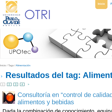
Inicio
Inicio
/
Tags
/
Alimentación
Resultados del tag: Alimen
1
2
3
4
>
Consultoría en “control de calida
alimentos y bebidas
Dada la combinación de conocimiento, equip