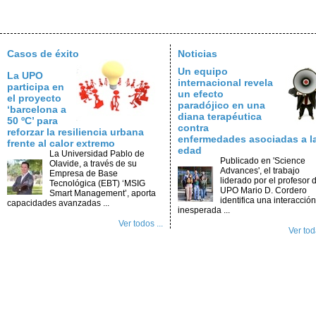
Casos de éxito
Noticias
Un equipo
La UPO
internacional revela
participa en
un efecto
el proyecto
paradójico en una
‘barcelona a
diana terapéutica
50 ºC’ para
contra
reforzar la resiliencia urbana
enfermedades asociadas a l
frente al calor extremo
edad
La Universidad Pablo de
Publicado en 'Science
Olavide, a través de su
Advances', el trabajo
Empresa de Base
liderado por el profesor d
Tecnológica (EBT) ‘MSIG
UPO Mario D. Cordero
Smart Management’, aporta
identifica una interacción
capacidades avanzadas ...
inesperada ...
Ver todos ...
Ver toda