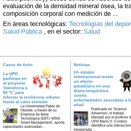
evaluación de la densidad mineral ósea, la tr
composición corporal con medición de ...
En áreas tecnológicas:
Tecnologías del depor
Salud Pública
,
en el sector:
Salud
Casos de éxito
Noticias
Un equipo
La UPO
internacional revela
participa en
un efecto
el proyecto
paradójico en una
‘barcelona a
diana terapéutica
50 ºC’ para
contra
reforzar la resiliencia urbana
enfermedades asociadas a l
frente al calor extremo
edad
La Universidad Pablo de
Publicado en 'Science
Olavide, a través de su
Advances', el trabajo
Empresa de Base
liderado por el profesor d
Tecnológica (EBT) ‘MSIG
UPO Mario D. Cordero
Smart Management’, aporta
identifica una interacción
capacidades avanzadas ...
inesperada ...