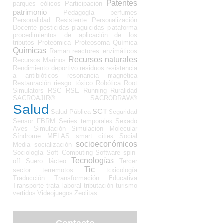
Patentes
parques eólicos
Participación
patrimonio
Pedagogía
perfumes
Personalidad Resistente
Personalización
Docente
pesticidas
plaguicidas
plataforma
procedimientos de aplicación de los
tributos
Proteómica
Proteosoma
Química
Químicas
Raman
reactores enzimáticos
Recursos naturales
Recursos Marinos
Rendimiento deportivo
residuos
resistencia
a antibióticos
resonancia magnética
Restauración
riesgo tóxico
Robótica
Root
Simulators
RSC
RSE
Running
Ruralidad
SACROAJIR®
SACRODRAW®
Salud
SCT
Salud Pública
Seguridad
Sensor FBRM
Series temporales
Sexado
Aves
Simulación
Simulación Molecular
Síndrome MELAS
smart cities
Social
socioeconómicos
Media
socialización
Sociología
Soft Computing
Software
spin-
Tecnologías
off
Suero lácteo
Tercer
Tic
sector
terremotos
toxicología
Traducción
Transformación Educativa
Transporte
trata laboral
tributación
turismo
vertidos
Videojuegos
Zeolitas