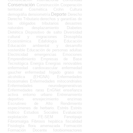
Conservación
Construcción
Cooperación
territorial
Cosmética
Crohn
Cultura
Deporte
demográfia
densiometría
Derecho
Derecho Tributario
derechos y garantías de
los obligados tributarios
desastres
naturales
desplazamiento
Diabetes
Dietética
Dispositivo de salto
Diversidad
cultural y migraciones
Drosophila
Ecosistémica
Edafología
Educación
Educación ambiental y desarrollo
sostenible
Educación de personas adultas
Electricidad
emergencias
Emociones
Emprendimiento
Empresas de Base
Tecnológica
Energía
Energías renovables
enfermedad cardiovascular
enfermedad
gaucher
enfermedad hígado graso no
alcohólica (EHGNA)
Enfermedades
lisosomales
Enfermedades mitocondriales
Enfermedades neurodegenerativas
Enfermedades raras
EnGNet
enseñanza
activa
entorno urbano
Entrenamiento
deportivo
envejecimiento
enzimas
Escrutineo de Alto Rendimiento
especímenes de herbario.
Estrés
Estrés
hídrico
Estudios Sociales
Evaluación
explotación
FE-SEM
Fenotipaje
Fibromialgia
Fibrosis hepática
fiscalidad
Fisiología
flora amenazada
Formación
Formación Docente
fotobiorreactores