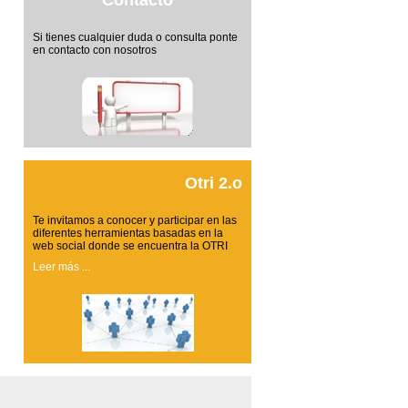
Contacto
Si tienes cualquier duda o consulta ponte
en contacto con nosotros
Otri 2.o
Te invitamos a conocer y participar en las
diferentes herramientas basadas en la
web social donde se encuentra la OTRI
Leer más ...