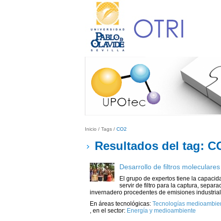
Inicio
/
Tags
/
CO2
Resultados del tag: C
Desarrollo de filtros molecular
El grupo de expertos tiene la capacid
servir de filtro para la captura, sepa
invernadero procedentes de emisiones industriales
En áreas tecnológicas:
Tecnologías medioambient
,
en el sector:
Energía y medioambiente