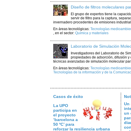
Diseño de filtros moleculares p
El grupo de expertos tiene la capacid
servir de filtro para la captura, sepa
invernadero procedentes de emisiones industriales
En áreas tecnológicas:
Tecnologías medioambient
,
en el sector:
Química y materiales
Laboratorio de Simulación Molec
Investigadores del Laboratorio de Si
propiedades de adsorción, difusión y c
técnicas avanzadas de simulación molecular para
En áreas tecnológicas:
Tecnologías medioambient
Tecnologías de la información y de la Comunicac
Casos de éxito
Not
Un 
La UPO
int
participa en
un 
el proyecto
par
‘barcelona a
dia
50 ºC’ para
con
reforzar la resiliencia urbana