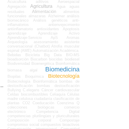
Acuicultura
aditivos
Aeroespacial
Agricultura
Agregación
Agua
aguas
Alimentación
residuales
alimentos
funcionales
almazaras
Alzheimer
análisis
biomecánico
Análisis genéticos
anti-
inflamatorios
antienvejecimiento
antiinflamatorio
antioxidantes
Apoptosis
aprendizaje
Aprendizaje Activo
Aprendizaje-Servicio
ApS
Aromas
Arqueología
asesoramiento
asistente
conversacional (Chatbot)
Atrofia muscular
espinal (AME)
Automatización Académica.
Bebidas
Bicicleta
Big Data
BIO-MS
bioadsorción
Biocarbon
biocidas
biodiesel
Biodiversidad
Bioenergética
Bioinformática
Biomedicina
biomasa algal
Biotecnología
Biopilas
Bioquímica
Biotecnología Bioinformática
bombas de
destoxificación
bombas destoxificación
Bullying
C.elegans
Cáncer
cardiovascular
Celdas biocombustibles
Celiaquía
Células
madre
celulosa
ciudadanía
clasificación de
plantas
CO2
Coeducación
Coenzima Q
colecciones biológicas
comercio
electrónico
Competencia Digital
competencias plurilingües y pluriculturales
Composición corporal
Compostaje
compromiso social
compuestos bioactivos
Comunicación internacional
Comunidad