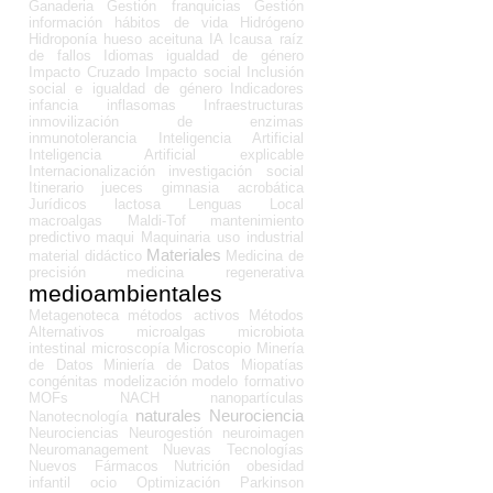
Ganaderia
Gestión franquicias
Gestión
información
hábitos de vida
Hidrógeno
Hidroponía
hueso aceituna
IA
Icausa raíz
de fallos
Idiomas
igualdad de género
Impacto Cruzado
Impacto social
Inclusión
social e igualdad de género
Indicadores
infancia
inflasomas
Infraestructuras
inmovilización de enzimas
inmunotolerancia
Inteligencia Artificial
Inteligencia Artificial explicable
Internacionalización
investigación social
Itinerario
jueces gimnasia acrobática
Jurídicos
lactosa
Lenguas
Local
macroalgas
Maldi-Tof
mantenimiento
predictivo
maqui
Maquinaria uso industrial
Materiales
material didáctico
Medicina de
precisión
medicina regenerativa
medioambientales
Metagenoteca
métodos activos
Métodos
Alternativos
microalgas
microbiota
intestinal
microscopía
Microscopio
Minería
de Datos
Miniería de Datos
Miopatías
congénitas
modelización
modelo formativo
MOFs
NACH
nanopartículas
naturales
Neurociencia
Nanotecnología
Neurociencias
Neurogestión
neuroimagen
Neuromanagement
Nuevas Tecnologías
Nuevos Fármacos
Nutrición
obesidad
infantil
ocio
Optimización
Parkinson