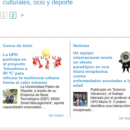
culturales, ocio y deporte
1
2
>
Casos de éxito
Noticias
Un equipo
La UPO
internacional revela
participa en
un efecto
el proyecto
paradójico en una
‘barcelona a
diana terapéutica
50 ºC’ para
contra
reforzar la resiliencia urbana
enfermedades asociadas a l
frente al calor extremo
edad
La Universidad Pablo de
Publicado en 'Science
Olavide, a través de su
Advances', el trabajo
Empresa de Base
liderado por el profesor d
Tecnológica (EBT) ‘MSIG
UPO Mario D. Cordero
Smart Management’, aporta
identifica una interacción
capacidades avanzadas ...
inesperada ...
Ver todos ...
Ver toda