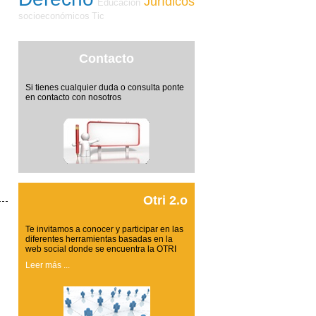
Jurídicos
Educación
socioeconómicos
Tic
Contacto
Si tienes cualquier duda o consulta ponte
en contacto con nosotros
Otri 2.o
Te invitamos a conocer y participar en las
diferentes herramientas basadas en la
web social donde se encuentra la OTRI
Leer más ...