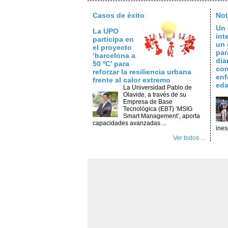
Casos de éxito
Not
Un 
La UPO
int
participa en
un 
el proyecto
par
‘barcelona a
dia
50 ºC’ para
con
reforzar la resiliencia urbana
enf
frente al calor extremo
ed
La Universidad Pablo de
Olavide, a través de su
Empresa de Base
Tecnológica (EBT) ‘MSIG
Smart Management’, aporta
capacidades avanzadas ...
ines
Ver todos ...