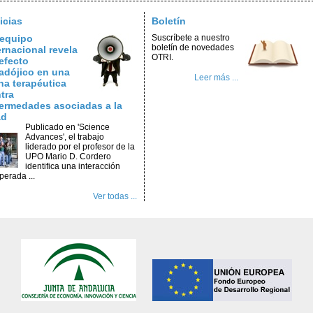
icias
Boletín
equipo
Suscríbete a nuestro
boletín de novedades
ernacional revela
OTRI.
efecto
adójico en una
Leer más ...
na terapéutica
tra
ermedades asociadas a la
ad
Publicado en 'Science
Advances', el trabajo
liderado por el profesor de la
UPO Mario D. Cordero
identifica una interacción
perada ...
Ver todas ...