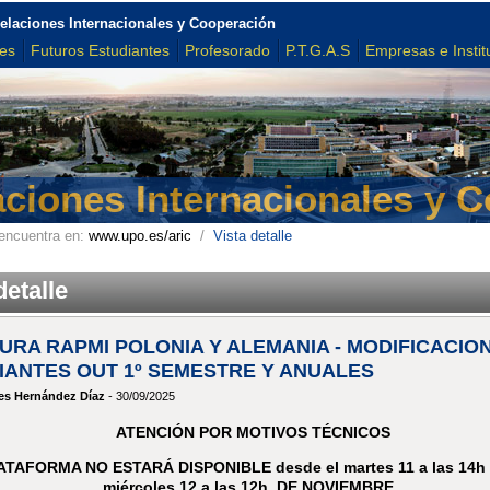
elaciones Internacionales y Cooperación
tes
Futuros Estudiantes
Profesorado
P.T.G.A.S
Empresas e Instit
aciones Internacionales y 
encuentra en:
www.upo.es/aric
/
Vista detalle
detalle
URA RAPMI POLONIA Y ALEMANIA - MODIFICACIO
IANTES OUT 1º SEMESTRE Y ANUALES
es Hernández Díaz
- 30/09/2025
ATENCIÓN POR MOTIVOS TÉCNICOS
ATAFORMA NO ESTARÁ DISPONIBLE desde el martes 11 a las 14h 
miércoles 12 a las 12h DE NOVIEMBRE.