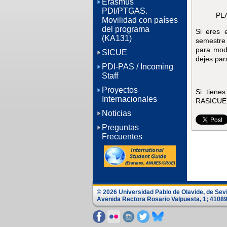
Erasmus
PDI/PTGAS.
PL
Movilidad con países
del programa
Si eres 
(KA131)
semestre
para mod
SICUE
dejes par
PDI-PAS / Incoming
Staff
Proyectos
Si tiene
Internacionales
RASICUE
Noticias
Preguntas
Frecuentes
© 2026 Universidad Pablo de Olavide, de Sevi
Avenida Rectora Rosario Valpuesta, 1; 41089 