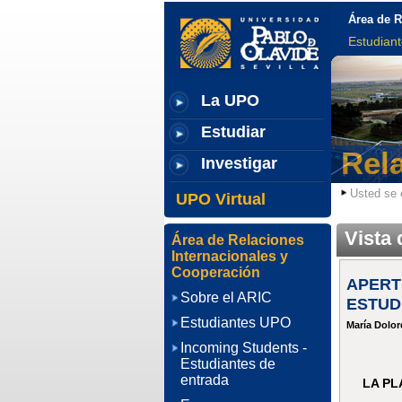
Área de R
Estudian
La UPO
Estudiar
Rel
Investigar
Usted se 
UPO Virtual
Vista 
Área de Relaciones
Internacionales y
Cooperación
APERT
Sobre el ARIC
ESTUD
Estudiantes UPO
María Dolor
Incoming Students -
Estudiantes de
entrada
LA PL