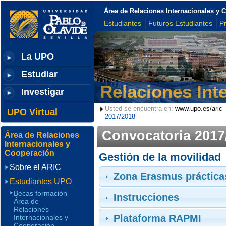
Área de Relaciones Internacionales y 
Estudiantes
Futuros Estudiantes
P
La UPO
Estudiar
Relaciones Int
Investigar
Usted se encuentra en:
www.upo.es/aric
UPO Virtual
2017/2018
Convocatoria 2017
Área de Relaciones
Internacionales y
Cooperación
Gestión de la movilidad
Sobre el ARIC
Zona Erasmus práctica
Estudiantes UPO
Becas formación
Instrucciones
Área de
Relaciones
Plataforma RAPMI
Internacionales y
Cooperación