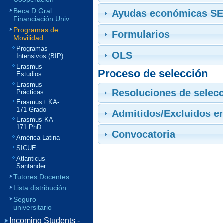
Beca D.Gral
Ayudas económicas SE
Financiación Univ.
Programas de
Formularios
Movilidad
Programas
OLS
Intensivos (BIP)
Erasmus
Proceso de selección
Estudios
Erasmus
Resoluciones de selec
Prácticas
Erasmus+ KA-
171 Grado
Admitidos/Excluidos en
Erasmus KA-
171 PhD
Convocatoria
América Latina
SICUE
Atlanticus
Santander
Tutores Docentes
Lista distribución
Seguro
universitario
Incoming Students -