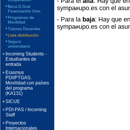
- Para el
alta
: Hay que en
Beca D.Gral
sympa
upo.es con el asun
Financiación Univ.
Programas de
- Para la
baja
: Hay que en
Movilidad
sympa
upo.es con el asun
Tutores Docentes
Lista distribución
Seguro
universitario
Incoming Students -
Estudiantes de
entrada
Erasmus
PDI/PTGAS.
Movilidad con países
del programa
(KA131)
SICUE
PDI-PAS / Incoming
Staff
Proyectos
Internacionales