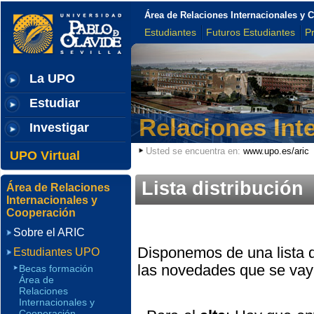
Área de Relaciones Internacionales y 
Estudiantes
Futuros Estudiantes
P
La UPO
Estudiar
Relaciones Int
Investigar
Usted se encuentra en:
www.upo.es/aric
UPO Virtual
Lista distribución
Área de Relaciones
Internacionales y
Cooperación
Sobre el ARIC
Disponemos de una lista 
Estudiantes UPO
las novedades que se vay
Becas formación
Área de
Relaciones
Internacionales y
Cooperación