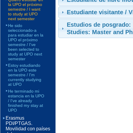
la UPO el próximo
semestre / I want
Estudiante visitante / V
to study at UPO
next semester
Estudios de posgrado: 
He sido
seleccionado-a
Studies: Master and P
para estudiar en la
UPO el próximo
semestre / I've
been selected to
study at UPO next
semester
Estoy estudiando
en la UPO este
semestre / I'm
currently studying
at UPO
He terminado mi
estancia en la UPO
/ I've already
finished my stay at
UPO
Erasmus
PDI/PTGAS.
Movilidad con países