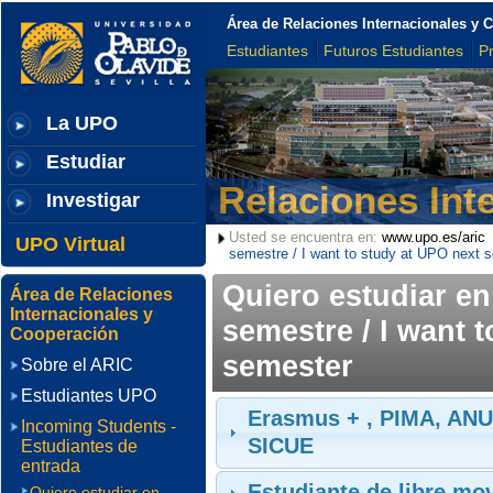
Área de Relaciones Internacionales y 
Estudiantes
Futuros Estudiantes
P
La UPO
Estudiar
Relaciones Int
Investigar
Usted se encuentra en:
www.upo.es/aric
UPO Virtual
semestre / I want to study at UPO next 
Quiero estudiar en
Área de Relaciones
Internacionales y
semestre / I want 
Cooperación
semester
Sobre el ARIC
Estudiantes UPO
Erasmus + , PIMA, ANU
Incoming Students -
SICUE
Estudiantes de
entrada
Estudiante de libre mov
Quiero estudiar en