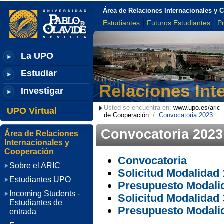
Área de Relaciones Internacionales y 
Estudiantes
Futuros Estudiantes
P
La UPO
Estudiar
Relaciones Int
Investigar
Usted se encuentra en:
www.upo.es/aric
UPO Virtual
de Cooperación
/
Convocatoria 2023
Convocatoria 2023
Área de Relaciones
Internacionales y
Cooperación
Convocatoria
Sobre el ARIC
Solicitud Modalidad 
Estudiantes UPO
Presupuesto Modalid
Incoming Students -
Solicitud Modalidad 
Estudiantes de
Presupuesto Modali
entrada