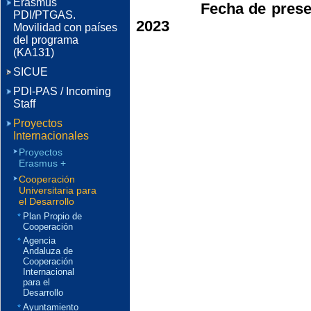
Erasmus
Fecha de prese
PDI/PTGAS.
2023
Movilidad con países
del programa
(KA131)
SICUE
PDI-PAS / Incoming
Staff
Proyectos
Internacionales
Proyectos
Erasmus +
Cooperación
Universitaria para
el Desarrollo
Plan Propio de
Cooperación
Agencia
Andaluza de
Cooperación
Internacional
para el
Desarrollo
Ayuntamiento