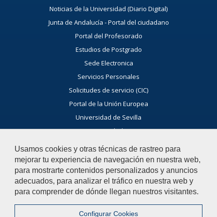
Noticias de la Universidad (Diario Digital)
Junta de Andalucía - Portal del ciudadano
Portal del Profesorado
Estudios de Postgrado
Sede Electronica
Servicios Personales
Solicitudes de servicio (CIC)
Portal de la Unión Europea
Universidad de Sevilla
Universidades
UPO Virtual
Usamos cookies y otras técnicas de rastreo para
mejorar tu experiencia de navegación en nuestra web,
Ayúdanos a mejorar
para mostrarte contenidos personalizados y anuncios
adecuados, para analizar el tráfico en nuestra web y
El acceso al buzón exclusivamente se hará en caso de querer
para comprender de dónde llegan nuestros visitantes.
plantear cuestiones que se puedan calificar como una incidencia,
reclamación o sugerencia.
Configurar Cookies