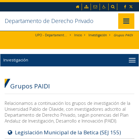
Ir al contenido principal de la página (alt + s)
inicio
Mapa web
Contacto
Accesibilidad
Buscador
Ir a la cabecera de la página (alt + c)
Ir al pie de la página (alt + p)
Ir al menú principal (alt + u)
Departamento de Derecho Privado
Mostrar/
UPO - Departamento de Derecho Privado
Inicio
Investigación
Grupos PAIDI
Investigación
Grupos PAIDI
Relacionamos a continuación los grupos de investigación de la
Universidad Pablo de Olavide, con investigadores adscrito al
Departamento de Derecho Privado, según ponencias del Plan
Andaluz de Investigación, Desarrollo e Innovación (PAIDI).
Legislación Municipal de la Betica (SEJ 155)