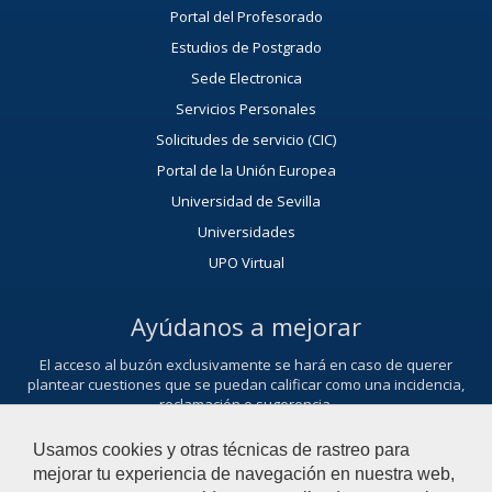
Portal del Profesorado
Estudios de Postgrado
Sede Electronica
Servicios Personales
Solicitudes de servicio (CIC)
Portal de la Unión Europea
Universidad de Sevilla
Universidades
UPO Virtual
Ayúdanos a mejorar
El acceso al buzón exclusivamente se hará en caso de querer
plantear cuestiones que se puedan calificar como una incidencia,
reclamación o sugerencia.
Contacta con nosotros
Usamos cookies y otras técnicas de rastreo para
mejorar tu experiencia de navegación en nuestra web,