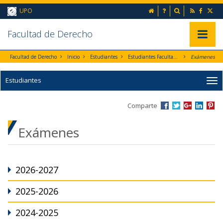
Ir al contenido principal de la página (alt + s)
inicio
Preguntas frecuent
Buscador
UPO
Ir a la cabecera de la página (alt + c)
Ir al pie de la página (alt + p)
Ir al menú principal (alt + u)
Faculta
d de Derecho
Mostrar/
Facultad de Derecho
Inicio
Estudiantes
Estudiantes Facultad de Derecho
Exámenes
Estudiantes
Comparte
Exámenes
2026-2027
2025-2026
2024-2025