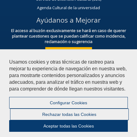
Agenda Cultural de la universidad
Ayúdanos a Mejorar
El acceso al buzón exclusivamente se hará en caso de querer
plantear cuestiones que se puedan calificar como incidencia,
reclamación o sugerencia
Acceso al Buzón IRSF
Usamos cookies y otras técnicas de rastreo para
mejorar tu experiencia de navegación en nuestra web,
para mostrarte contenidos personalizados y anuncios
adecuados, para analizar el tráfico en nuestra web y
para comprender de dónde llegan nuestros visitantes.
© 2026 Universidad Pablo de Olavide - Facultad de Derecho
Configurar Cookies
Contactar
|
Aviso Legal
|
Privacidad
|
Mapa web
Rechazar todas las Cookies
|
Configurar cookies
Aceptar todas las Cookies