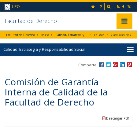
Ir al contenido principal de la página (alt + s)
inicio
Preguntas frecuent
Buscador
UPO
Ir a la cabecera de la página (alt + c)
Ir al pie de la página (alt + p)
Ir al menú principal (alt + u)
Faculta
d de Derecho
Mostrar/
Facultad de Derecho
Inicio
Calidad, Estrategia y Responsabilidad Social
Calidad
Calidad, Estrategia y Responsabilidad Social
Comparte
Comisión de Garantía
Interna de Calidad de la
Facultad de Derecho
Descargar Pdf