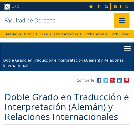
Ir al contenido principal de la página (alt + s)
inicio
Preguntas frecuent
Buscador
UPO
Ir a la cabecera de la página (alt + c)
Ir al pie de la página (alt + p)
Ir al menú principal (alt + u)
Faculta
d de Derecho
Mostrar/
Facultad de Derecho
Inicio
Oferta Académica
Dobles Grados
Doble Grado en Traducción e Interpretación (Alemán) y Relaciones
Internacionales
Comparte
Doble Grado en Traducción e
Interpretación (Alemán) y
Relaciones Internacionales