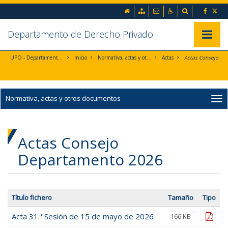
Ir al contenido principal de la página (alt + s)
inicio
Mapa web
Contacto
Accesibilidad
Buscador
Ir a la cabecera de la página (alt + c)
Ir al pie de la página (alt + p)
Ir al menú principal (alt + u)
Departamento de Derecho Privado
Mostrar/
UPO - Departamento de Derecho Privado
Inicio
Normativa, actas y otros documentos
Actas
Normativa, actas y otros documentos
Actas Consejo
Departamento 2026
Título fichero
Tamaño
Tipo
Acta 31.ª Sesión de 15 de mayo de 2026
pdf
166 KB