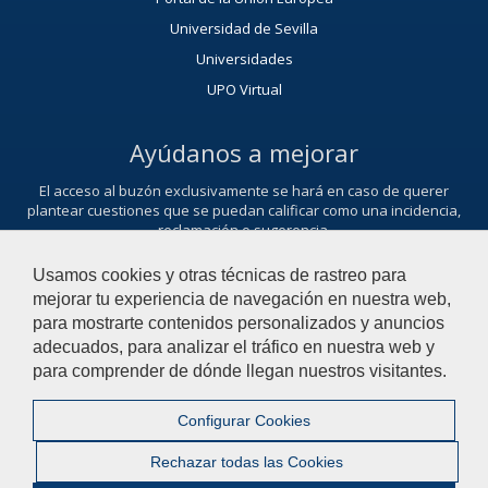
Universidad de Sevilla
Universidades
UPO Virtual
Ayúdanos a mejorar
El acceso al buzón exclusivamente se hará en caso de querer
plantear cuestiones que se puedan calificar como una incidencia,
reclamación o sugerencia.
Contacta con nosotros
Usamos cookies y otras técnicas de rastreo para
mejorar tu experiencia de navegación en nuestra web,
para mostrarte contenidos personalizados y anuncios
adecuados, para analizar el tráfico en nuestra web y
© 2021 Universidad Pablo de Olavide - Departamento de Derecho
para comprender de dónde llegan nuestros visitantes.
Privado
Configurar Cookies
Contactar
|
Aviso Legal
|
Mapa web
|
Rechazar todas las Cookies
Configurar cookies