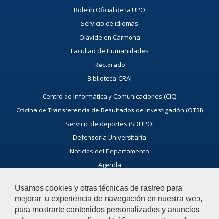
Boletín Oficial de la UPO
Servicio de Idiomas
Olavide en Carmona
Facultad de Humanidades
Rectorado
Biblioteca-CRAI
Centro de Informática y Comunicaciones (CIC)
Oficina de Transferencia de Resultados de Investigación (OTRI)
Servicio de deportes (SDUPO)
Defensoría Universitaria
Noticias del Departamento
Agenda
Usamos cookies y otras técnicas de rastreo para
Ayúdanos a mejorar
mejorar tu experiencia de navegación en nuestra web,
para mostrarte contenidos personalizados y anuncios
El acceso al buzón exclusivamente se hará en caso de querer