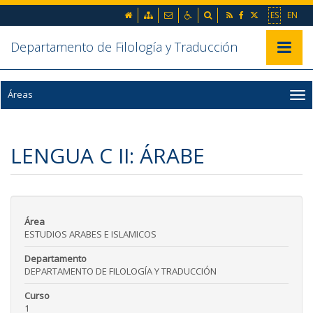
Ir al contenido principal de la página (alt + s)
inicio
Mapa web
Contacto
Accesibilidad
Buscador
ES
EN
Ir a la cabecera de la página (alt + c)
Ir al pie de la página (alt + p)
Ir al menú principal (alt + u)
Departamento de Filología y Traducción
Mostrar/
Áreas
LENGUA C II: ÁRABE
Área
ESTUDIOS ARABES E ISLAMICOS
Departamento
DEPARTAMENTO DE FILOLOGÍA Y TRADUCCIÓN
Curso
1