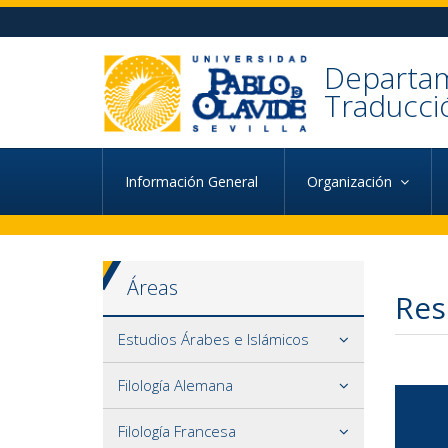
Ir al contenido principal de la página (alt + s)
Ir a la cabecera de la página (alt + c)
Ir al pie de la página (alt + p)
Ir al menú principal (alt + u)
Departam
Traducci
Información General
Organización
Áreas
Res
Estudios Árabes e Islámicos
Filología Alemana
Filología Francesa