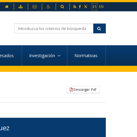
inicio
Mapa web
Contacto
Accesibilidad
Buscador
ES
EN
Buscar
resados
Investigación
Normativas
Descargar Pdf
uez