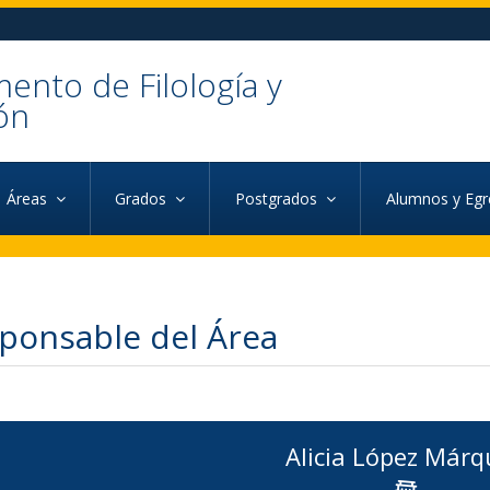
ento de Filología y
ón
Áreas
Grados
Postgrados
Alumnos y Eg
ponsable del Área
Alicia López Márq