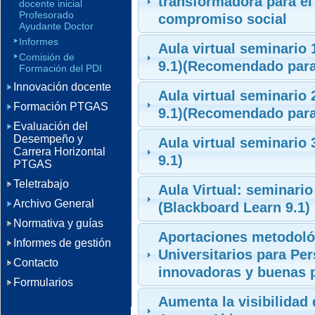
transformadora para el
docente inicial
Profesorado
compromiso social
Ayudante Doctor
Informes
Aula virtual seminario 
Comisión de
9.1)(Recomendado para
Formación del PDI
Innovación docente
Aula virtual seminario
Formación PTGAS
9.1)(Recomendado para
Evaluación del
Desempeño y
Aula virtual seminario
Carrera Horizontal
9.1)
PTGAS
Teletrabajo
Aula Virtual: seminari
Archivo General
(Blackboard Learn 9.1)
Normativa y guías
Aportaciones metodoló
Informes de gestión
Universitarios para Pe
Contacto
innovadoras y buenas 
Formularios
Aumenta la visibilidad 