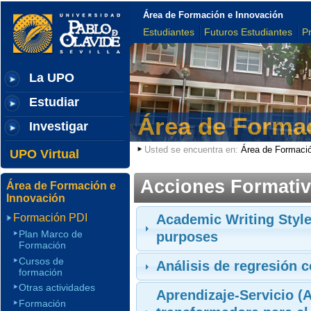
Área de Formación e Innovación
Estudiantes
Futuros Estudiantes
P
La UPO
Estudiar
Área de Formac
Investigar
Usted se encuentra en:
Área de Formació
UPO Virtual
Acciones Formativ
Área de Formación e
Innovación
Formación PDI
Academic Writing Style
Plan Marco de
purposes
Formación
Cursos de
Análisis de regresión 
formación
Otras actividades
Aprendizaje-Servicio 
Formación