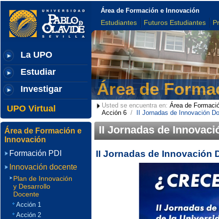
Área de Formación e Innovación
Estudiantes
Futuros Estudiantes
P
La UPO
Estudiar
Área de Formac
Investigar
Usted se encuentra en:
Área de Formació
UPO Virtual
Acción 6
/
II Jornadas de Innovación D
II Jornadas de Innovac
Área de Formación e
Innovación
II Jornadas de Innovación 
Formación PDI
Innovación docente
Plan de Innovación
y Desarrollo
Docente
Acción 1
Acción 2