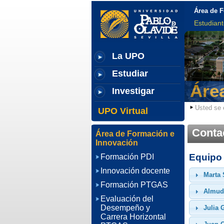
Área de 
Estudian
La UPO
Estudiar
Áre
Investigar
Usted se 
UPO Virtual
Conta
Área de Formación e
Innovación
Equipo 
Formación PDI
Innovación docente
Marta 
Formación PTGAS
Almud
Evaluación del
Desempeño y
Julia 
Carrera Horizontal