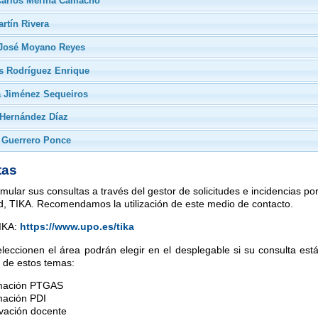
Carlos Merina Camacho
rtín Rivera
 José Moyano Reyes
s Rodríguez Enrique
a Jiménez Sequeiros
 Hernández Díaz
 Guerrero Ponce
tas
ular sus consultas a través del gestor de solicitudes e incidencias por 
d, TIKA. Recomendamos la utilización de este medio de contacto.
IKA:
https://www.upo.es/tika
leccionen el área podrán elegir en el desplegable si su consulta est
 de estos temas:
mación PTGAS
ación PDI
vación docente