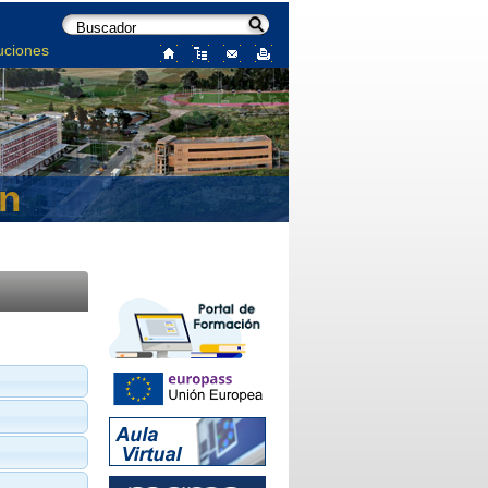
uciones
ón