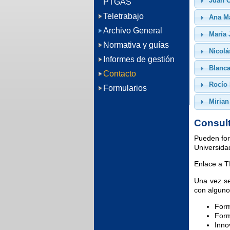
Juan 
PTGAS
Teletrabajo
Ana Ma
Archivo General
María
Normativa y guías
Nicolá
Informes de gestión
Blanc
Contacto
Rocío
Formularios
Mirian
Consul
Pueden form
Universida
Enlace a T
Una vez se
con alguno
For
Form
Inno