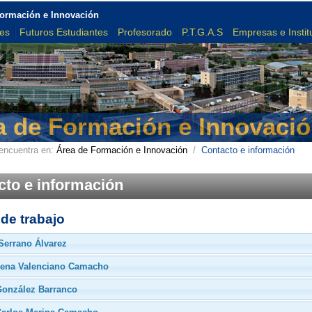
Formación e Innovación
tes
Futuros Estudiantes
Profesorado
P.T.G.A.S
Empresas e Instit
a de Formación e Innovaci
encuentra en:
Área de Formación e Innovación
/
Contacto e información
cto e información
de trabajo
Serrano Álvarez
ena Valenciano Camacho
González Barranco