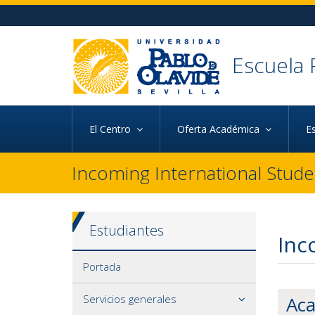
Ir al contenido principal de la página (alt + s)
Ir a la cabecera de la página (alt + c)
Ir al pie de la página (alt + p)
Ir al menú principal (alt + u)
Escuela 
El Centro
Oferta Académica
E
Incoming International Stude
Estudiantes
Inc
Portada
Servicios generales
Aca