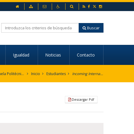
inicio
Mapa web
Contacto
Accesibilidad
Buscador
RSS
Facebook
Twitter
Instagram
Buscar
Igualdad
Noticias
Contacto
Escuela Politécnica Superior
Inicio
Estudiantes
Incoming International Students
Descargar Pdf