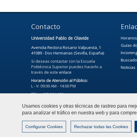
Contacto
Enlac
Universidad Pablo de Olavide
Horarios
Guías d
Avenida Rectora Rosario Valpuesta, 1
Incoming
41089 - Dos Hermanas (Sevilla, España)
Buscado
Si deseas contactar con la Escuela
Politécnica Superior puedes hacerlo a
Noticias
través de este
enlace
Horario de Atención al Público:
L - V: 09:00 AM - 14:00 PM
Tlfno. 665 901 689
Usamos cookies y otras técnicas de rastreo para mej
para analizar el tráfico en nuestra web y para compre
© 2023 Universidad Pablo de Olavide - Escuela Politécni
Configurar Cookies
Rechazar todas las Cookies
Configurar cookies