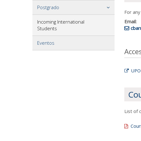
Postgrado
For any
Email:
Incoming International
cbar
Students
Eventos
Acce
UPO's
Cou
List of
Cour