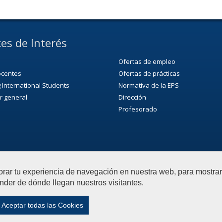
es de Interés
Ofertas de empleo
ocentes
Ofertas de prácticas
 International Students
Normativa de la EPS
r general
Dirección
Profesorado
orar tu experiencia de navegación en nuestra web, para mostr
nder de dónde llegan nuestros visitantes.
ca Superior
Contactar
|
Aviso Legal
|
Privacidad
|
Mapa w
Aceptar todas las Cookies