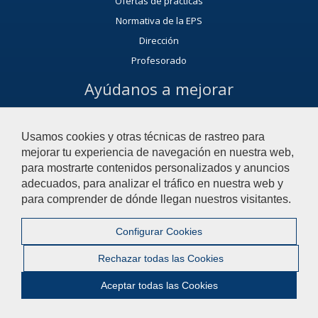
Ofertas de prácticas
Normativa de la EPS
Dirección
Profesorado
Ayúdanos a mejorar
El acceso al buzón exclusivamente se hará en caso de querer
plantear cuestiones que se puedan calificar como una incidencia,
Usamos cookies y otras técnicas de rastreo para
reclamación o sugerencia.
mejorar tu experiencia de navegación en nuestra web,
Contacta con la Escuela Politécnica Superior
para mostrarte contenidos personalizados y anuncios
adecuados, para analizar el tráfico en nuestra web y
para comprender de dónde llegan nuestros visitantes.
© 2023 Universidad Pablo de Olavide - Escuela Politécnica Superior
Configurar Cookies
Contactar
|
Aviso Legal
|
Privacidad
|
Mapa web
Rechazar todas las Cookies
|
Configurar cookies
Aceptar todas las Cookies