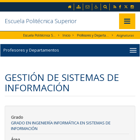
Ir al contenido principal de la página (alt + s)
inicio
Mapa web
Contacto
Accesibilidad
Buscador
RSS
Facebook
Twitte
In
Ir a la cabecera de la página (alt + c)
Ir al pie de la página (alt + p)
Ir al menú principal (alt + u)
Escuela Politécnica Superior
Mostrar/
Escuela Politécnica Superior
Inicio
Profesores y Departamentos
Asignaturas
Profesores y Departamentos
GESTIÓN DE SISTEMAS DE
INFORMACIÓN
Grado
GRADO EN INGENIERÍA INFORMÁTICA EN SISTEMAS DE
INFORMACIÓN
Área