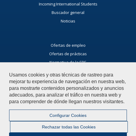
Incoming International Students
Buscador general
Noticias
Ofertas de empleo
Ofertas de prácticas
Normativa de la EPS
Dirección
Usamos cookies y otras técnicas de rastreo para
Profesorado
mejorar tu experiencia de navegación en nuestra web,
para mostrarte contenidos personalizados y anuncios
Ayúdanos a mejorar
adecuados, para analizar el tráfico en nuestra web y
para comprender de dónde llegan nuestros visitantes.
El acceso al buzón exclusivamente se hará en caso de querer
plantear cuestiones que se puedan calificar como una incidencia,
reclamación o sugerencia.
Configurar Cookies
Contacta con la Escuela Politécnica Superior
Rechazar todas las Cookies