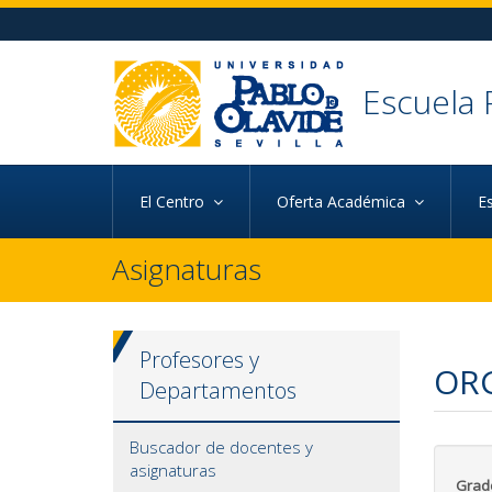
Ir al contenido principal de la página (alt + s)
Ir a la cabecera de la página (alt + c)
Ir al pie de la página (alt + p)
Ir al menú principal (alt + u)
Escuela 
El Centro
Oferta Académica
E
Asignaturas
Profesores y
ORG
Departamentos
Buscador de docentes y
asignaturas
Grad