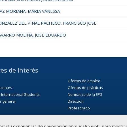
AZ MORIANA, MARIA VANESSA
NZALEZ DEL PIÑAL PACHECO, FRANCISCO JOSE
VARRO MOLINA, JOSE EDUARDO
es de Interés
Ofertas de empleo
ocentes
Ofertas de prácticas
 International Students
Normativa de la EPS
r general
Dirección
Profesorado
orar tu experiencia de navegación en nuestra web, para mostr