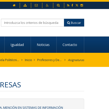
inicio
Mapa web
Contacto
Accesibilidad
Buscador
RSS
Facebook
Twitter
Instagram
Buscar
Igualdad
Noticias
Contacto
Escuela Politécnica Superior
Inicio
Profesores y Departamentos
Asignaturas
RESAS
A, MENCIÓN EN SISTEMAS DE INFORMACIÓN