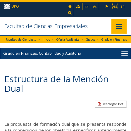
Ir al contenido principal de la página (alt + s)
inicio
Mapa web
Contacto
Accesibilidad
UPO
es
en
Ir a la cabecera de la página (alt + c)
Ir al pie de la página (alt + p)
Buscador
Ir al menú principal (alt + u)
Facultad de Ciencias Empresariales
Mostrar/
Facultad de Ciencias Empresariales
Inicio
Oferta Académica
Grados
Grado en Finanzas, Contabilidad y Audi
Grado en Finanzas, Contabilidad y Auditoría
Estructura de la Mención
Dual
Descargar Pdf
La propuesta de formación dual que se presenta responde
a la consecución de los objetivos específicos anteriormente