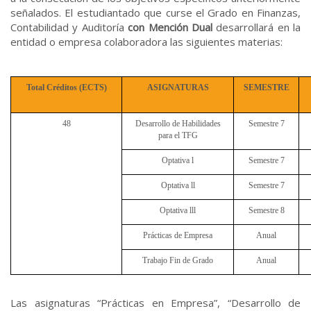
señalados. El estudiantado que curse el Grado en Finanzas,
Contabilidad y Auditoría
con Mención Dual
desarrollará en la
entidad o empresa colaboradora las siguientes materias:
Total Créditos (ECTS)
ASIGNATURAS
SEMESTRE
48
Desarrollo de Habilidades
Semestre 7
para el TFG
Optativa l
Semestre 7
Optativa ll
Semestre 7
Optativa lll
Semestre 8
Prácticas de Empresa
Anual
Trabajo Fin de Grado
Anual
Las asignaturas “Prácticas en Empresa”, “Desarrollo de