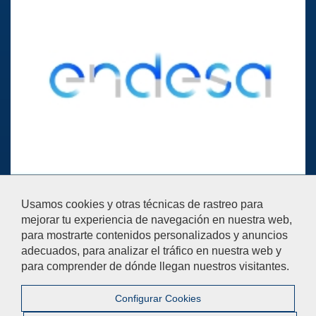
Ayúdanos a mejorar
Usamos cookies y otras técnicas de rastreo para
El acceso al buzón exclusivamente se hará en caso de querer
mejorar tu experiencia de navegación en nuestra web,
plantear cuestiones que se puedan calificar como una incidencia,
para mostrarte contenidos personalizados y anuncios
reclamación o sugerencia.
adecuados, para analizar el tráfico en nuestra web y
Contáctanos
para comprender de dónde llegan nuestros visitantes.
Configurar Cookies
© 2019 Universidad Pablo de Olavide - Facultad de
Ciencias Empresariales