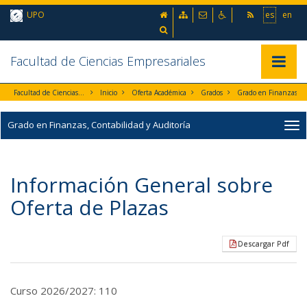
Ir al contenido principal de la página (alt + s)
inicio
Mapa web
Contacto
Accesibilidad
UPO
es
en
Ir a la cabecera de la página (alt + c)
Ir al pie de la página (alt + p)
Buscador
Ir al menú principal (alt + u)
Facultad de Ciencias Empresariales
Mostrar/
Facultad de Ciencias Empresariales
Inicio
Oferta Académica
Grados
Grado en Finanzas, Contabilidad y Audi
Grado en Finanzas, Contabilidad y Auditoría
Información General sobre
Oferta de Plazas
Descargar Pdf
Curso 2026/2027: 110