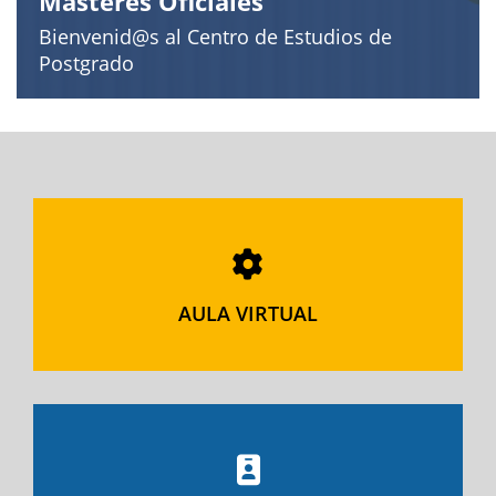
Másteres Oficiales
Bienvenid@s al Centro de Estudios de
Postgrado
AULA VIRTUAL