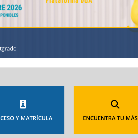
stgrado
CESO Y MATRÍCULA
ENCUENTRA TU MÁS