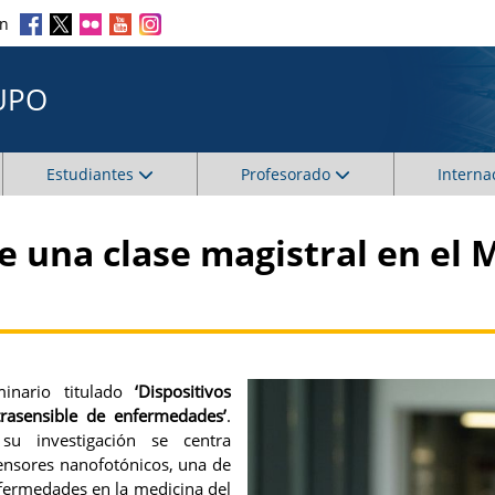
en
UPO
Estudiantes
Profesorado
Interna
 una clase magistral en el 
minario titulado
‘Dispositivos
trasensible de enfermedades’
.
su investigación se centra
sensores nanofotónicos, una de
enfermedades en la medicina del