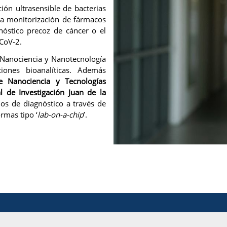
ión ultrasensible de bacterias
, la monitorización de fármacos
gnóstico precoz de cáncer o el
-CoV-2.
e Nanociencia y Nanotecnología
iones bioanalíticas. Además
 Nanociencia y Tecnologías
 de Investigación Juan de la
os de diagnóstico a través de
rmas tipo ‘
lab-on-a-chip
’.
24 Universidad Pablo de Olavide - Escuela de Doctorado (EDUPO) -Tel:+34- 9