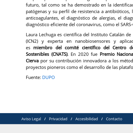
futuro, tal como se ha demostrado en la identificac
patógenas y su perfil de resistencia a antibióticos
anticoagulantes, el diagnóstico de alergias, el dia
diagnóstico eficiente del coronavirus, como el SARS
Laura Lechuga es científica del Instituto Catalán d
(ICN2) y experta en nanobiosensores y aplicac
es
miembro del comité científico del Centro de
Sostenibles (CNATS)
. En 2020 fue
Premio Nacional
Cierva
por su contribución innovadora a los métod
proyectos pioneros como el desarrollo de las platafo
Fuente:
DUPO
Aviso Legal
/
Privacidad
/
Accesibilidad
/
Contacto
© 2012-20