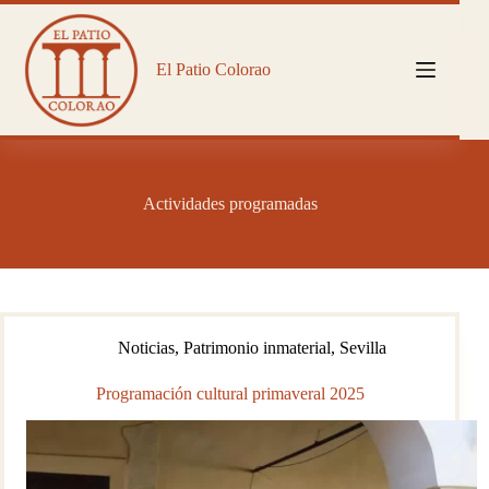
Saltar
al
contenido
El Patio Colorao
Actividades programadas
Noticias
,
Patrimonio inmaterial
,
Sevilla
Programación cultural primaveral 2025