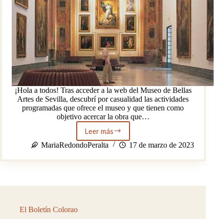
¡Hola a todos! Tras acceder a la web del Museo de Bellas
Artes de Sevilla, descubrí por casualidad las actividades
programadas que ofrece el museo y que tienen como
objetivo acercar la obra que…
Leer más
ACTIVIDADES
PROGRAMADAS
MariaRedondoPeralta
17 de marzo de 2023
EN
EL
MUSEO
BELLAS
ARTES
DE
SEVILLA
El Boletín Colorao