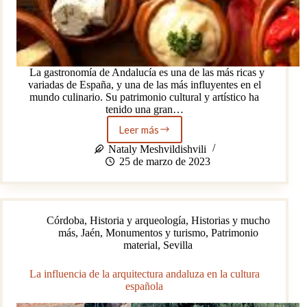
La gastronomía de Andalucía es una de las más ricas y
variadas de España, y una de las más influyentes en el
mundo culinario. Su patrimonio cultural y artístico ha
tenido una gran…
Leer más
Como
la
Nataly Meshvildishvili
gastronomía
25 de marzo de 2023
de
Andalucía
ha
sido
Córdoba
,
Historia y arqueología
,
Historias y mucho
influenciada
más
,
Jaén
,
Monumentos y turismo
,
Patrimonio
por
material
,
Sevilla
su
patrimonio
cultural
La influencia de la arquitectura andaluza en la cultura
y
española
artístico