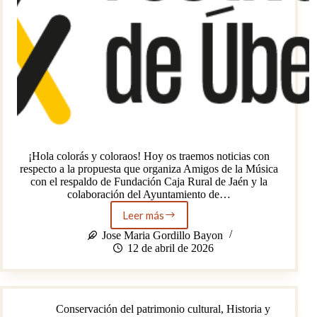
¡Hola colorás y coloraos! Hoy os traemos noticias con
respecto a la propuesta que organiza Amigos de la Música
con el respaldo de Fundación Caja Rural de Jaén y la
colaboración del Ayuntamiento de…
Leer más
“Música
y
Jose Maria Gordillo Bayon
Patrimonio”
12 de abril de 2026
en
el
Festival
de
Conservación del patrimonio cultural
,
Historia y
Úbeda(2026)