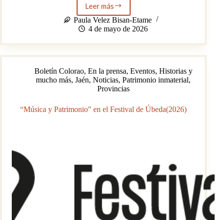
Leer más
Calendario
festivo,
Paula Velez Bisan-Etame
comunidad
4 de mayo de 2026
y
mezcla
cultural
en
Boletín Colorao
,
En la prensa
,
Eventos
,
Historias y
Aldeaquemada
mucho más
,
Jaén
,
Noticias
,
Patrimonio inmaterial
,
Provincias
“Música y Patrimonio” en el Festival de Úbeda(2026)