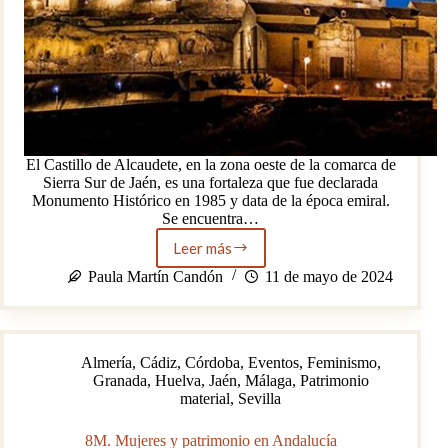
El Castillo de Alcaudete, en la zona oeste de la comarca de
Sierra Sur de Jaén, es una fortaleza que fue declarada
Monumento Histórico en 1985 y data de la época emiral.
Se encuentra…
Leer más
La
historia
Paula Martín Candón
11 de mayo de 2024
del
Castillo
de
Alcaudete
Almería
,
Cádiz
,
Córdoba
,
Eventos
,
Feminismo
,
en
Granada
,
Huelva
,
Jaén
,
Málaga
,
Patrimonio
Jaén
material
,
Sevilla
8M. Mujeres y patrimonio en Andalucía