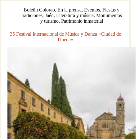
del
Boletín Colorao
,
En la prensa
,
Eventos
,
Fiestas y
himno
tradiciones
,
Jaén
,
Literatura y música
,
Monumentos
de
y turismo
,
Patrimonio inmaterial
Andalucía
35 Festival Internacional de Música y Danza «Ciudad de
Úbeda»