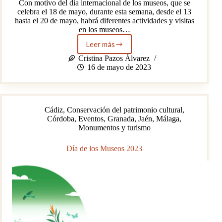
Con motivo del día internacional de los museos, que se
celebra el 18 de mayo, durante esta semana, desde el 13
hasta el 20 de mayo, habrá diferentes actividades y visitas
en los museos…
Leer más
“Día
internacional
Cristina Pazos Álvarez
de
16 de mayo de 2023
los
Museos
(Museos,
sostenibilidad
Cádiz
,
Conservación del patrimonio cultural
,
y
Córdoba
,
Eventos
,
Granada
,
Jaén
,
Málaga
,
bienestar)”
Monumentos y turismo
Día de los Museos 2023