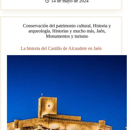
14 de mayo de 2024
que
Fusiona
Arte,
Historia
Conservación del patrimonio cultural
,
Historia y
y
arqueología
,
Historias y mucho más
,
Jaén
,
Creatividad
Monumentos y turismo
en
Jaén
La historia del Castillo de Alcaudete en Jaén