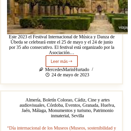
Este 2023 el Festival Internacional de Música y Danza de
Úbeda se celebrará entre el 25 de mayo y el 24 de junio
por 35 año consecutivo. El festival está organizado por la
Asociación…
Leer más
35
Festival
MercedesMarinHurtado
Internacional
24 de mayo de 2023
de
Música
y
Danza
Almería
,
Boletín Colorao
,
Cádiz
,
Cine y artes
«Ciudad
audiovisuales
,
Córdoba
,
Eventos
,
Granada
,
Huelva
,
de
Jaén
,
Málaga
,
Monumentos y turismo
,
Patrimonio
Úbeda»
inmaterial
,
Sevilla
“Día internacional de los Museos (Museos, sostenibilidad y