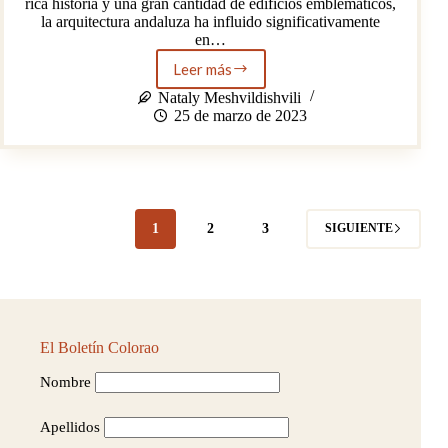
rica historia y una gran cantidad de edificios emblemáticos,
la arquitectura andaluza ha influido significativamente
en…
Leer más
La
influencia
Nataly Meshvildishvili
de
25 de marzo de 2023
la
arquitectura
andaluza
en
la
cultura
1
2
3
SIGUIENTE
española
El Boletín Colorao
Nombre
Apellidos