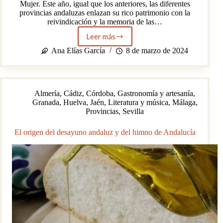
Mujer. Este año, igual que los anteriores, las diferentes
provincias andaluzas enlazan su rico patrimonio con la
reivindicación y la memoria de las…
Leer más
8M.
Mujeres
Ana Elías García
8 de marzo de 2024
y
patrimonio
en
Andalucía
Almería
,
Cádiz
,
Córdoba
,
Gastronomía y artesanía
,
Granada
,
Huelva
,
Jaén
,
Literatura y música
,
Málaga
,
Provincias
,
Sevilla
El origen del desayuno andaluz y del himno de Andalucía