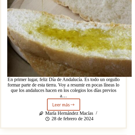
En primer lugar, feliz Día de Andalucía. Es todo un orgullo
formar parte de esta tierra. Voy a resumir en pocas líneas lo
que los andaluces hacen en los colegios los días previos
a…
Leer más
El
origen
María Hernández Macías
del
28 de febrero de 2024
desayuno
andaluz
y