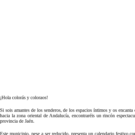
¡Hola colorás y coloraos!
Si sois amantes de los senderos, de los espacios íntimos y os encanta e
hacia la zona oriental de Andalucía, encontraréis un rincón especta
provincia de Jaén.
Este municipio, pese a ser reducido, presenta un calendario festivo co