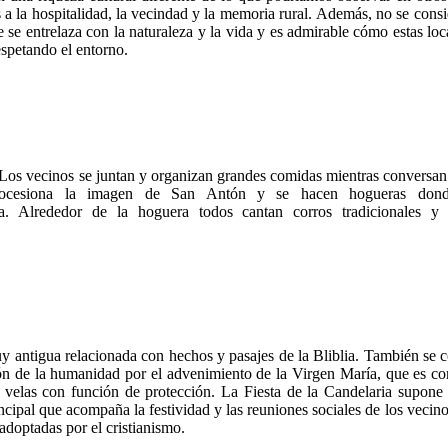
 a la hospitalidad, la vecindad y la memoria rural. Además, no se consi
e se entrelaza con la naturaleza y la vida y es admirable cómo estas lo
espetando el entorno.
o. Los vecinos se juntan y organizan grandes comidas mientras conversan
 procesiona la imagen de San Antón y se hacen hogueras don
. Alrededor de la hoguera todos cantan corros tradicionales y 
muy antigua relacionada con hechos y pasajes de la Bliblia. También se
ión de la humanidad por el advenimiento de la Virgen María, que es co
 velas con función de protección. La Fiesta de la Candelaria supone e
cipal que acompaña la festividad y las reuniones sociales de los vecin
adoptadas por el cristianismo.