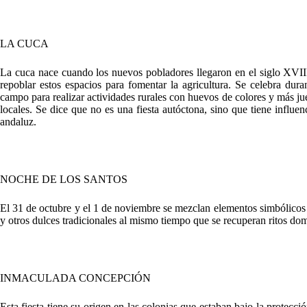
LA CUCA
La cuca nace cuando los nuevos pobladores llegaron en el siglo XVIII
repoblar estos espacios para fomentar la agricultura. Se celebra dur
campo para realizar actividades rurales con huevos de colores y más ju
locales. Se dice que no es una fiesta autóctona, sino que tiene influe
andaluz.
NOCHE DE LOS SANTOS
El 31 de octubre y el 1 de noviembre se mezclan elementos simbólicos 
y otros dulces tradicionales al mismo tiempo que se recuperan ritos dom
INMACULADA CONCEPCIÓN
Esta fiesta tiene su origen en las colonias que estaban bajo la protecc