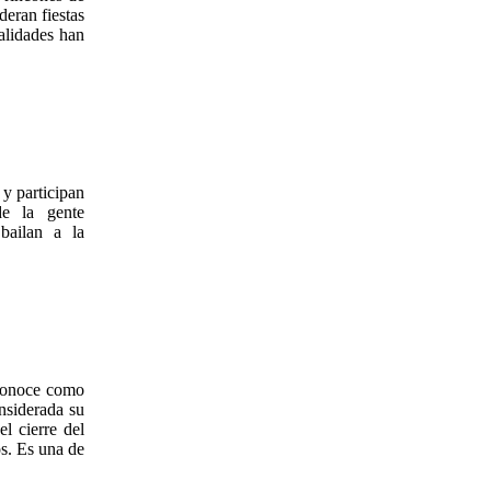
deran fiestas
calidades han
 y participan
de la gente
bailan a la
 conoce como
nsiderada su
l cierre del
os. Es una de