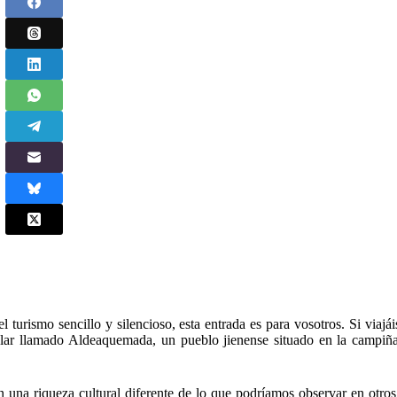
l turismo sencillo y silencioso, esta entrada es para vosotros. Si viajá
cular llamado Aldeaquemada, un pueblo jienense situado en la campiña
n una riqueza cultural diferente de lo que podríamos observar en otros