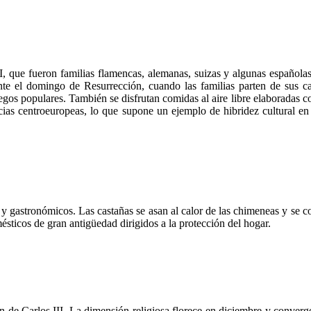
, que fueron familias flamencas, alemanas, suizas y algunas españolas
ante el domingo de Resurrección, cuando las familias parten de sus ca
egos populares. También se disfrutan comidas al aire libre elaboradas 
ncias centroeuropeas, lo que supone un ejemplo de hibridez cultural en
y gastronómicos. Las castañas se asan al calor de las chimeneas y se 
ésticos de gran antigüedad dirigidos a la protección del hogar.
ión de Carlos III. La dimensión religiosa florece en diciembre y conver