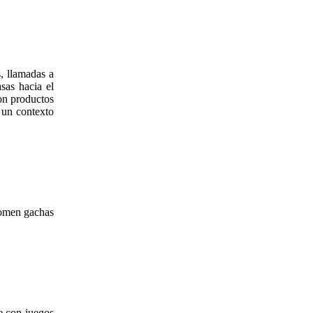
, llamadas a
sas hacia el
con productos
 un contexto
comen gachas
ge con juegos