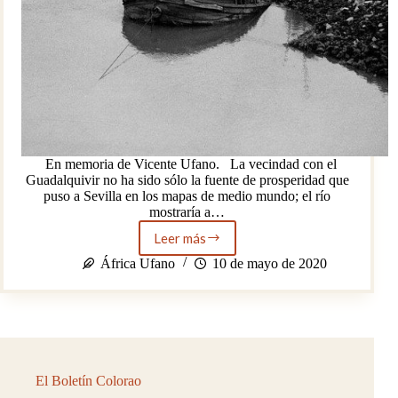
En memoria de Vicente Ufano. La vecindad con el
Guadalquivir no ha sido sólo la fuente de prosperidad que
puso a Sevilla en los mapas de medio mundo; el río
mostraría a…
Leer más
Sevilla
y
África Ufano
10 de mayo de 2020
el
Guadalquivir.
Parte
2.
El Boletín Colorao