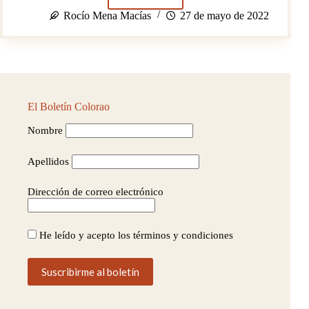
Recorrido
por
Rocío Mena Macías
27 de mayo de 2022
los
mosaicos
de
Itálica
El Boletín Colorao
Nombre
Apellidos
Dirección de correo electrónico
He leído y acepto los términos y condiciones