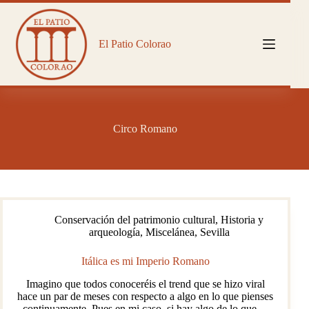
Saltar
al
contenido
El Patio Colorao
Circo Romano
Conservación del patrimonio cultural
,
Historia y
arqueología
,
Miscelánea
,
Sevilla
Itálica es mi Imperio Romano
Imagino que todos conoceréis el trend que se hizo viral
hace un par de meses con respecto a algo en lo que pienses
continuamente. Pues en mi caso, si hay algo de lo que…