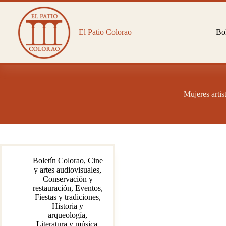
Saltar
al
contenido
El Patio Colorao
Bol
Mujeres artis
Boletín Colorao
,
Cine
y artes audiovisuales
,
Conservación y
restauración
,
Eventos
,
Fiestas y tradiciones
,
Historia y
arqueología
,
Literatura y música
,