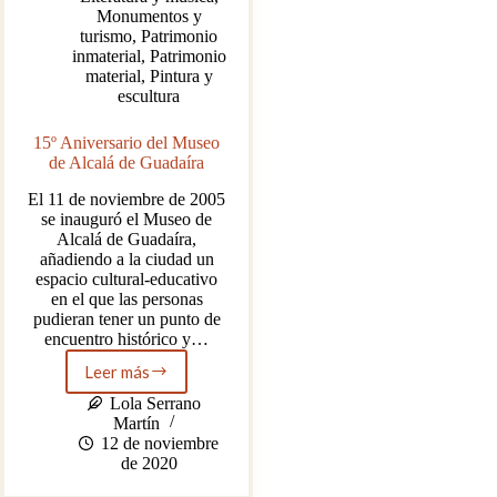
Monumentos y
turismo
,
Patrimonio
inmaterial
,
Patrimonio
material
,
Pintura y
escultura
15º Aniversario del Museo
de Alcalá de Guadaíra
El 11 de noviembre de 2005
se inauguró el Museo de
Alcalá de Guadaíra,
añadiendo a la ciudad un
espacio cultural-educativo
en el que las personas
pudieran tener un punto de
encuentro histórico y…
Leer más
15º
Aniversario
Lola Serrano
del
Martín
Museo
12 de noviembre
de
de 2020
Alcalá