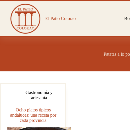
Saltar
al
contenido
El Patio Colorao
Bol
Patatas a lo p
Gastronomía y
artesanía
Ocho platos típicos
andaluces: una receta por
cada provincia