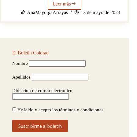
Leer más
Inicio
del
AnaMayorgaArrayas
13 de mayo de 2023
ciclo
de
espectáculos
“Andalucía.
Flamenco”.
El Boletín Colorao
Nombre
Apellidos
Dirección de correo electrónico
He leído y acepto los términos y condiciones