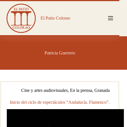
Saltar
al
contenido
El Patio Colorao
Patricia Guerrero
Cine y artes audiovisuales
,
En la prensa
,
Granada
Inicio del ciclo de espectáculos “Andalucía. Flamenco”.