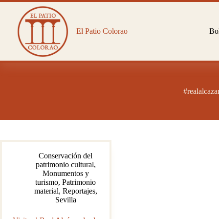
Saltar
al
contenido
El Patio Colorao
Bol
#realalcaza
Conservación del
patrimonio cultural
,
Monumentos y
turismo
,
Patrimonio
material
,
Reportajes
,
Sevilla