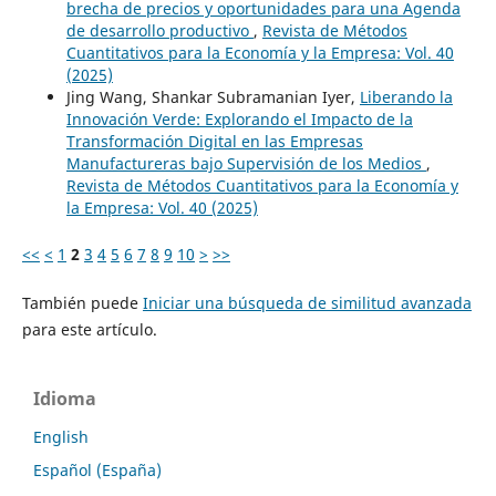
brecha de precios y oportunidades para una Agenda
de desarrollo productivo
,
Revista de Métodos
Cuantitativos para la Economía y la Empresa: Vol. 40
(2025)
Jing Wang, Shankar Subramanian Iyer,
Liberando la
Innovación Verde: Explorando el Impacto de la
Transformación Digital en las Empresas
Manufactureras bajo Supervisión de los Medios
,
Revista de Métodos Cuantitativos para la Economía y
la Empresa: Vol. 40 (2025)
<<
<
1
2
3
4
5
6
7
8
9
10
>
>>
También puede
Iniciar una búsqueda de similitud avanzada
para este artículo.
Idioma
English
Español (España)