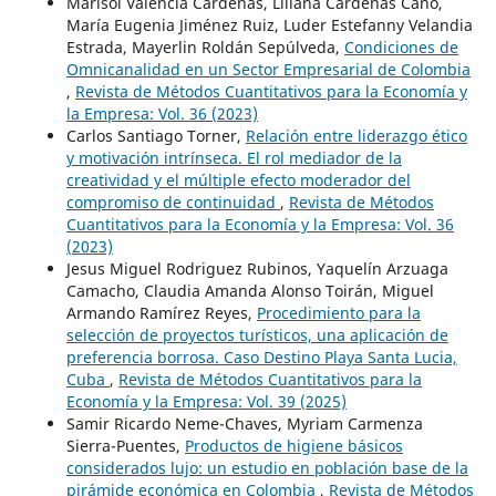
Marisol Valencia Cárdenas, Liliana Cárdenas Cano,
María Eugenia Jiménez Ruiz, Luder Estefanny Velandia
Estrada, Mayerlin Roldán Sepúlveda,
Condiciones de
Omnicanalidad en un Sector Empresarial de Colombia
,
Revista de Métodos Cuantitativos para la Economía y
la Empresa: Vol. 36 (2023)
Carlos Santiago Torner,
Relación entre liderazgo ético
y motivación intrínseca. El rol mediador de la
creatividad y el múltiple efecto moderador del
compromiso de continuidad
,
Revista de Métodos
Cuantitativos para la Economía y la Empresa: Vol. 36
(2023)
Jesus Miguel Rodriguez Rubinos, Yaquelín Arzuaga
Camacho, Claudia Amanda Alonso Toirán, Miguel
Armando Ramírez Reyes,
Procedimiento para la
selección de proyectos turísticos, una aplicación de
preferencia borrosa. Caso Destino Playa Santa Lucia,
Cuba
,
Revista de Métodos Cuantitativos para la
Economía y la Empresa: Vol. 39 (2025)
Samir Ricardo Neme-Chaves, Myriam Carmenza
Sierra-Puentes,
Productos de higiene básicos
considerados lujo: un estudio en población base de la
pirámide económica en Colombia
,
Revista de Métodos