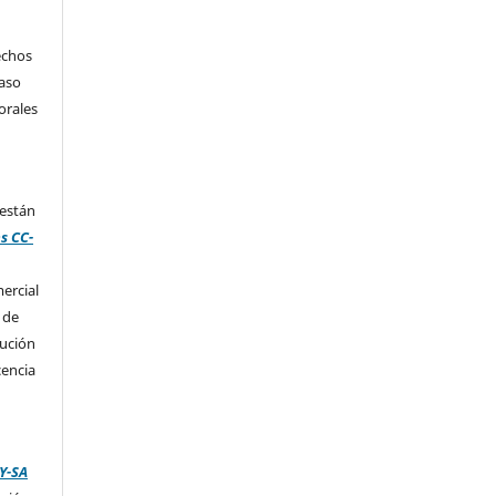
echos
caso
orales
 están
s CC-
ercial
 de
bución
cencia
Y-SA