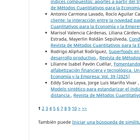
índices compuestos: aportes a partir del
de Métodos Cuantitativos para la Economía
Antonio Carmona Lavado, Rocío Aguilar C
cliente: la interacción entre la novedad pa
Cuantitativos para la Economía y la Empres
Marisol Valencia Cárdenas, Liliana Cárden
Estrada, Mayerlin Roldán Sepúlveda,
Cond
Revista de Métodos Cuantitativos para la E
Rodrigo Aliphat Rodríguez,
Superfoods en
desarrollo productivo
,
Revista de Métodos 
Lilianne Isabel Pavón Cuéllar,
Fomentando l
alfabetización financiera y tecnológica. U
Economía y la Empresa: Vol. 39 (2025)
Eddy Soria Leyva, Jorge Luis Mariño Vivar ,
Modelo sintético para estandarizar el índi
distancia
,
Revista de Métodos Cuantitativo
1
2
3
4
5
6
7
8
9
10
>
>>
También puede
Iniciar una búsqueda de simili