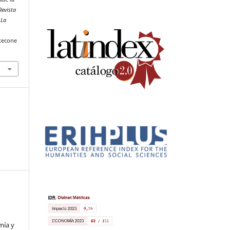
Revista
 La
tecone
mía y