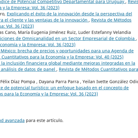
 Índice de Potencial Competitivo Departamental para Uruguay
,
Revi
 y la Empresa: Vol. 36 (2023)
aro,
Explicando el éxito de la innovación desde la perspectiva del
ra el cliente y las ventajas de la innovación
,
Revista de Métodos
a: Vol. 36 (2023)
as Cano, María Eugenia Jiménez Ruiz, Luder Estefanny Velandia
iciones de Omnicanalidad en un Sector Empresarial de Colombia
,
conomía y la Empresa: Vol. 36 (2023)
 México: brecha de precios y oportunidades para una Agenda de
Cuantitativos para la Economía y la Empresa: Vol. 40 (2025)
a inclusión financiera global mediante mejoras integradas en la
n análisis de datos de panel
,
Revista de Métodos Cuantitativos para
 Félix Díaz Pompa , Dayana Parra Parra , Yeilan Ivette González Odio
ce de potencial turístico: un enfoque basado en el concepto de
s para la Economía y la Empresa: Vol. 36 (2023)
tud avanzada
para este artículo.