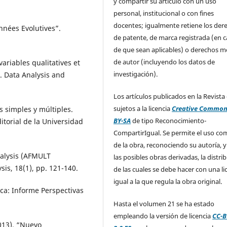
y compartir su artículo con un uso
personal, institucional o con fines
docentes; igualmente retiene los der
onnées Evolutives”.
de patente, de marca registrada (en 
de que sean aplicables) o derechos m
de autor (incluyendo los datos de
variables qualitatives et
investigación).
”. Data Analysis and
Los artículos publicados en la Revista
sujetos a la licencia
Creative Common
es simples y múltiples.
BY-SA
de tipo Reconocimiento-
itorial de la Universidad
CompartirIgual. Se permite el uso com
de la obra, reconociendo su autoría, y
analysis (AFMULT
las posibles obras derivadas, la distri
sis, 18(1), pp. 121-140.
de las cuales se debe hacer con una li
igual a la que regula la obra original.
tica: Informe Perspectivas
Hasta el volumen 21 se ha estado
empleando la versión de licencia
CC-B
2013). “Nuevo