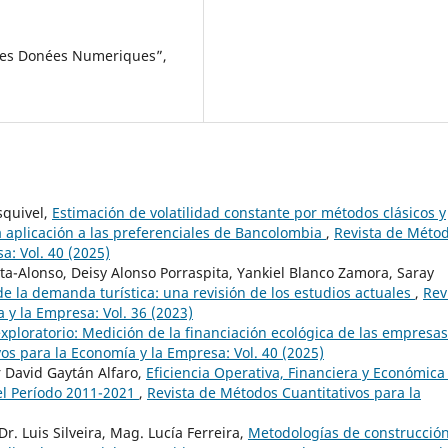
 des Donées Numeriques”,
squivel,
Estimación de volatilidad constante por métodos clásicos y
 aplicación a las preferenciales de Bancolombia
,
Revista de Méto
a: Vol. 40 (2025)
lta-Alonso, Deisy Alonso Porraspita, Yankiel Blanco Zamora, Saray
e la demanda turística: una revisión de los estudios actuales
,
Rev
 y la Empresa: Vol. 36 (2023)
 exploratorio: Medición de la financiación ecológica de las empresa
os para la Economía y la Empresa: Vol. 40 (2025)
 David Gaytán Alfaro,
Eficiencia Operativa, Financiera y Económica
el Período 2011-2021
,
Revista de Métodos Cuantitativos para la
r. Luis Silveira, Mag. Lucía Ferreira,
Metodologías de construcció