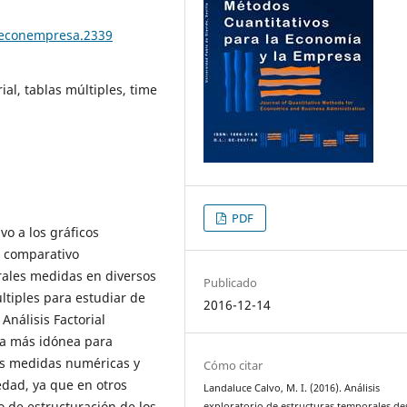
teconempresa.2339
ial, tablas múltiples, time
PDF
vo a los gráficos
s comparativo
orales medidas en diversos
Publicado
ltiples para estudiar de
2016-12-14
Análisis Factorial
la más idónea para
sus medidas numéricas y
Cómo citar
dad, ya que en otros
Landaluce Calvo, M. I. (2016). Análisis
o de estructuración de los
exploratorio de estructuras temporales de