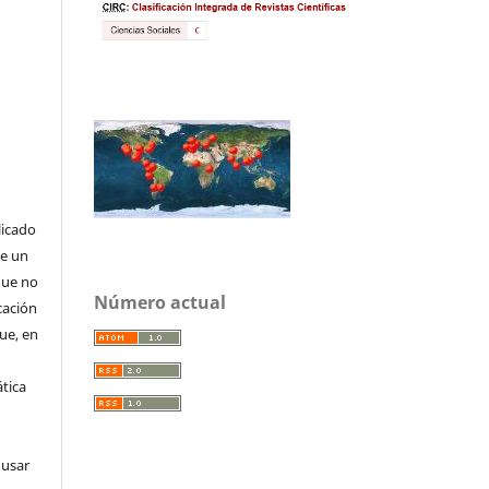
licado
de un
que no
Número actual
cación
que, en
tica
 usar