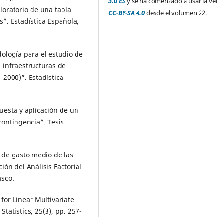
3.0 ES
y se ha comenzado a usar la ve
loratorio de una tabla
CC-BY-SA 4.0
desde el volumen 22.
”. Estadística Española,
dología para el estudio de
s infraestructuras de
2000)”. Estadística
puesta y aplicación de un
contingencia”. Tesis
a de gasto medio de las
n del Análisis Factorial
asco.
 for Linear Multivariate
Statistics, 25(3), pp. 257-