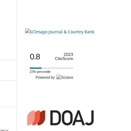
0.8
2023
CiteScore
27th percentile
Powered by
sde la