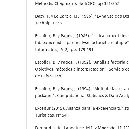
Methods. Chapman & Hall/CRC, pp 351-367
Dazy, F. y Le Barzic, J.F. (1996). “L´Analyse des D
Technip. Paris
Escofier, B. y Pagès J. (1986). “Le traitement des 
tableaux mixtes par analyse factorielle multiple
Informatics, IV(2), pp. 179-191
Escofier, B. y Pagès, J. (1992). “Análisis factorial
Objetivos, métodos e interpretación”. Servicio ed
de País Vasco.
Escofier, B. y Pagès, J. (1994). “Multiple factor 
package)”. Computational Statistics & Data Analy
Exceltur (2015). Alianza para la excelencia turís
Turísticas, Nº 54.
Fernández, K.; Landaluce, M.I. y Modroño, J.I. (