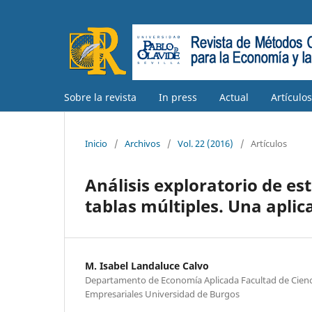
Sobre la revista
In press
Actual
Artículo
Inicio
/
Archivos
/
Vol. 22 (2016)
/
Artículos
Análisis exploratorio de es
tablas múltiples. Una aplic
M. Isabel Landaluce Calvo
Departamento de Economía Aplicada Facultad de Cienc
Empresariales Universidad de Burgos