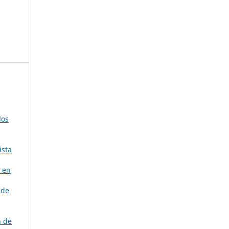
dos
ista
s en
 de
n de