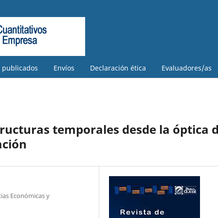
s publicados
Envíos
Declaración ética
Evaluadores/as
tructuras temporales desde la óptica 
ación
ias Económicas y