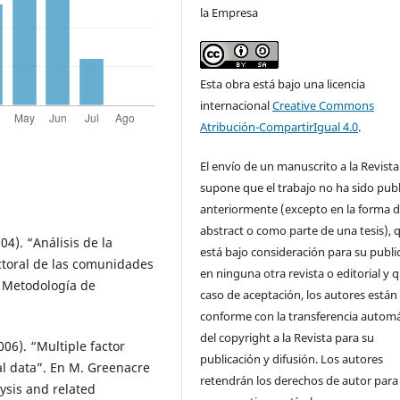
la Empresa
Esta obra está bajo una licencia
internacional
Creative Commons
Atribución-CompartirIgual 4.0
.
El envío de un manuscrito a la Revista
supone que el trabajo no ha sido pub
anteriormente (excepto en la forma 
abstract o como parte de una tesis), 
04). “Análisis de la
está bajo consideración para su publi
ectoral de las comunidades
en ninguna otra revista o editorial y 
 Metodología de
caso de aceptación, los autores están
conforme con la transferencia automá
del copyright a la Revista para su
006). “Multiple factor
publicación y difusión. Los autores
al data”. En M. Greenacre
retendrán los derechos de autor para
lysis and related