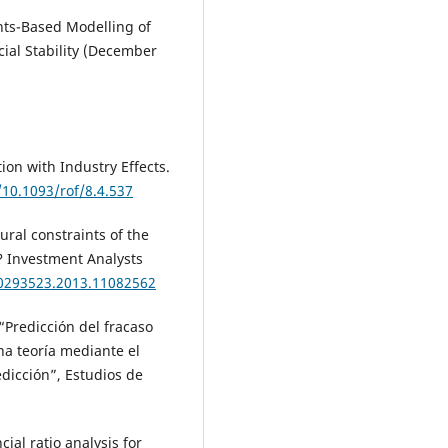
nts-Based Modelling of
cial Stability (December
tion with Industry Effects.
/10.1093/rof/8.4.537
tural constraints of the
 ? Investment Analysts
10293523.2013.11082562
 “Predicción del fracaso
na teoría mediante el
edicción”, Estudios de
cial ratio analysis for