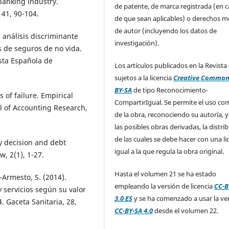
banking industry.
de patente, de marca registrada (en 
 41, 90-104.
de que sean aplicables) o derechos m
de autor (incluyendo los datos de
El análisis discriminante
investigación).
s de seguros de no vida.
sta Española de
Los artículos publicados en la Revista
sujetos a la licencia
Creative Common
BY-SA
de tipo Reconocimiento-
s of failure. Empirical
CompartirIgual. Se permite el uso com
l of Accounting Research,
de la obra, reconociendo su autoría, y
las posibles obras derivadas, la distri
de las cuales se debe hacer con una li
cy decision and debt
igual a la que regula la obra original.
, 2(1), 1-27.
Hasta el volumen 21 se ha estado
-Armesto, S. (2014).
empleando la versión de licencia
CC-B
y servicios según su valor
3.0 ES
y se ha comenzado a usar la ve
. Gaceta Sanitaria, 28,
CC-BY-SA 4.0
desde el volumen 22.