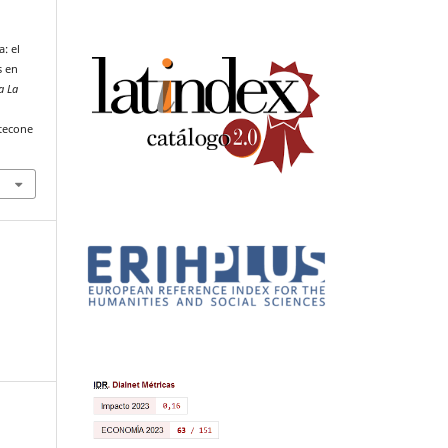
: el
s en
a La
tecone