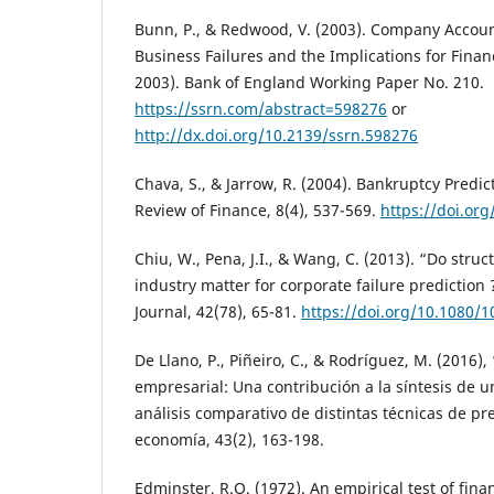
Bunn, P., & Redwood, V. (2003). Company Accou
Business Failures and the Implications for Finan
2003). Bank of England Working Paper No. 210.
https://ssrn.com/abstract=598276
or
http://dx.doi.org/10.2139/ssrn.598276
Chava, S., & Jarrow, R. (2004). Bankruptcy Predic
Review of Finance, 8(4), 537-569.
https://doi.org
Chiu, W., Pena, J.I., & Wang, C. (2013). “Do struc
industry matter for corporate failure prediction
Journal, 42(78), 65-81.
https://doi.org/10.1080/
De Llano, P., Piñeiro, C., & Rodríguez, M. (2016),
empresarial: Una contribución a la síntesis de u
análisis comparativo de distintas técnicas de pr
economía, 43(2), 163-198.
Edminster, R.O. (1972). An empirical test of finan