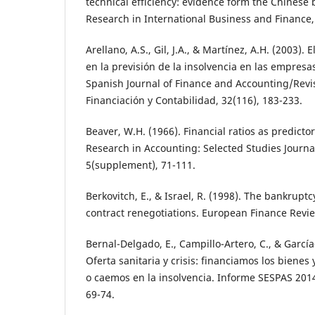
technical efficiency: evidence form the Chinese 
Research in International Business and Finance,
Arellano, A.S., Gil, J.A., & Martínez, A.H. (2003). 
en la previsión de la insolvencia en las empresa
Spanish Journal of Finance and Accounting/Revi
Financiación y Contabilidad, 32(116), 183-233.
Beaver, W.H. (1966). Financial ratios as predictor
Research in Accounting: Selected Studies Journa
5(supplement), 71-111.
Berkovitch, E., & Israel, R. (1998). The bankrupt
contract renegotiations. European Finance Review
Bernal-Delgado, E., Campillo-Artero, C., & García
Oferta sanitaria y crisis: financiamos los bienes 
o caemos en la insolvencia. Informe SESPAS 2014
69-74.