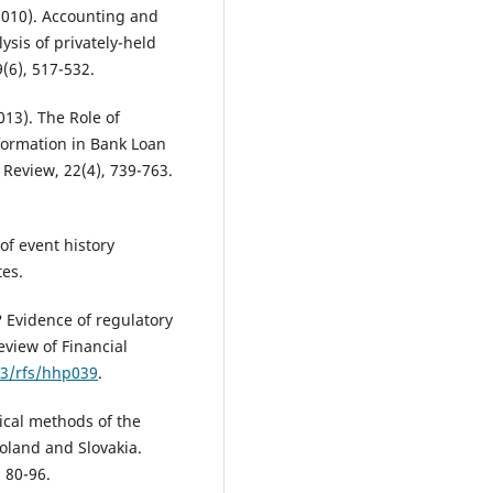
2010). Accounting and
sis of privately-held
9(6), 517-532.
013). The Role of
formation in Bank Loan
Review, 22(4), 739-763.
of event history
es.
l? Evidence of regulatory
view of Financial
93/rfs/hhp039
.
stical methods of the
Poland and Slovakia.
 80-96.