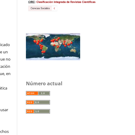
licado
de un
que no
cación
que, en
Número actual
tica
 usar
echos