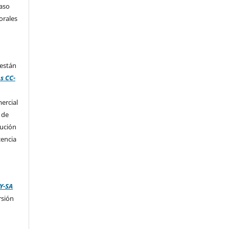
caso
orales
 están
s CC-
ercial
 de
bución
cencia
Y-SA
rsión