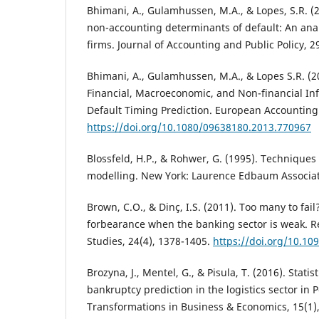
Bhimani, A., Gulamhussen, M.A., & Lopes, S.R. (
non-accounting determinants of default: An analy
firms. Journal of Accounting and Public Policy, 2
Bhimani, A., Gulamhussen, M.A., & Lopes S.R. (2
Financial, Macroeconomic, and Non-financial In
Default Timing Prediction. European Accounting 
https://doi.org/10.1080/09638180.2013.770967
Blossfeld, H.P., & Rohwer, G. (1995). Techniques 
modelling. New York: Laurence Edbaum Associat
Brown, C.O., & Dinç, I.S. (2011). Too many to fai
forbearance when the banking sector is weak. Re
Studies, 24(4), 1378-1405.
https://doi.org/10.10
Brozyna, J., Mentel, G., & Pisula, T. (2016). Stati
bankruptcy prediction in the logistics sector in 
Transformations in Business & Economics, 15(1),