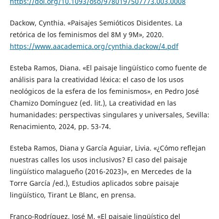
https://doi.org/10.1093/oso/9780197507773.003.0008
Dackow, Cynthia. «Paisajes Semióticos Disidentes. La
retórica de los feminismos del 8M y 9M», 2020.
https://www.aacademica.org/cynthia.dackow/4.pdf
Esteba Ramos, Diana. «El paisaje lingüístico como fuente de
análisis para la creatividad léxica: el caso de los usos
neológicos de la esfera de los feminismos», en Pedro José
Chamizo Domínguez (ed. lit.), La creatividad en las
humanidades: perspectivas singulares y universales, Sevilla:
Renacimiento, 2024, pp. 53-74.
Esteba Ramos, Diana y García Aguiar, Livia. «¿Cómo reflejan
nuestras calles los usos inclusivos? El caso del paisaje
lingüístico malagueño (2016-2023)», en Mercedes de la
Torre García /ed.), Estudios aplicados sobre paisaje
lingüístico, Tirant Le Blanc, en prensa.
Franco-Rodríguez, José M. «El paisaje lingüístico del