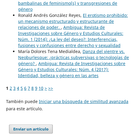
bambalinas de feminismo(s) y transgresiones de
género
Ronald Andrés González Reyes,
El erotismo prohibido:
un mecanismo estructurado y estructurante de
relaciones de poder.
,
Ambigua: Revista de
Investigaciones sobre Género y Estudios Culturales:
Núm. 1 (2014): ¿La ley del deseo?: Interferencias,
fusiones y confusiones entre derecho y sexualidad
María Dolores Tena Medialdea,
Danza del vientre vs.
Neoburlesque: ¿prácticas subversivas o tecnologías de
género?
,
Ambigua: Revista de Investigaciones sobre
Género y Estudios Culturales: Núm. 4 (2017):
Identidad, belleza y género en las artes
1
2
3
4
5
6
7
8
9
10
>
>>
También puede
Iniciar una búsqueda de similitud avanzada
para este artículo.
Enviar un artículo