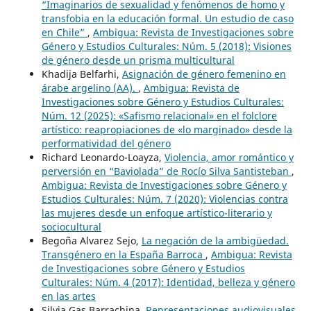
“Imaginarios de sexualidad y fenómenos de homo y
transfobia en la educación formal. Un estudio de caso
en Chile”
,
Ambigua: Revista de Investigaciones sobre
Género y Estudios Culturales: Núm. 5 (2018): Visiones
de género desde un prisma multicultural
Khadija Belfarhi,
Asignación de género femenino en
árabe argelino (AA).
,
Ambigua: Revista de
Investigaciones sobre Género y Estudios Culturales:
Núm. 12 (2025): «Safismo relacional» en el folclore
artístico: reapropiaciones de «lo marginado» desde la
performatividad del género
Richard Leonardo-Loayza,
Violencia, amor romántico y
perversión en “Baviolada” de Rocío Silva Santisteban
,
Ambigua: Revista de Investigaciones sobre Género y
Estudios Culturales: Núm. 7 (2020): Violencias contra
las mujeres desde un enfoque artístico-literario y
sociocultural
Begoña Alvarez Sejo,
La negación de la ambigüedad.
Transgénero en la España Barroca
,
Ambigua: Revista
de Investigaciones sobre Género y Estudios
Culturales: Núm. 4 (2017): Identidad, belleza y género
en las artes
Silvia Gas Barrachina,
Representaciones audiovisuales