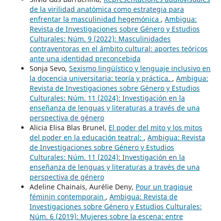
de la virilidad anatómica como estrategia para
enfrentar la masculinidad hegemónica
,
Ambigua:
Revista de Investigaciones sobre Género y Estudios
Culturales: Núm. 9 (2022): Masculinidades
contraventoras en el ámbito cultural: aportes teóricos
ante una identidad preconcebida
Sonja Sevo,
Sexismo lingüístico y lenguaje inclusivo en
la docencia universitaria: teoría y práctica.
,
Ambigua:
Revista de Investigaciones sobre Género y Estudios
Culturales: Núm. 11 (2024): Investigación en la
enseñanza de lenguas y literaturas a través de una
perspectiva de género
Alicia Elisa Blas Brunel,
El poder del mito y los mitos
del poder en la educación teatral:
,
Ambigua: Revista
de Investigaciones sobre Género y Estudios
Culturales: Núm. 11 (2024): Investigación en la
enseñanza de lenguas y literaturas a través de una
perspectiva de género
Adeline Chainais, Aurélie Deny,
Pour un tragique
féminin contemporain
,
Ambigua: Revista de
Investigaciones sobre Género y Estudios Culturales:
Núm. 6 (2019): Mujeres sobre la escena: entre